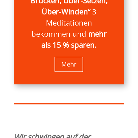
Brücken, Über-Setzen,
Über-Winden“
3
Meditationen
bekommen und
mehr
als 15 % sparen.
Mehr
Wir schwingen auf der