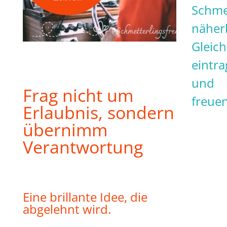
Schme
näher
Gleich
eintr
und
Frag nicht um
freuen
Erlaubnis, sondern
übernimm
Verantwortung
Eine brillante Idee, die
abgelehnt wird.