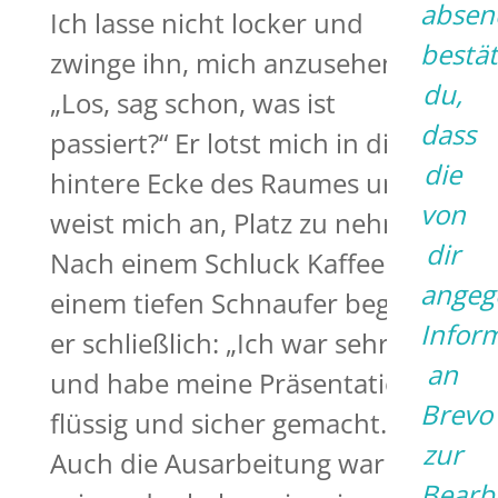
absen
Ich lasse nicht locker und
bestät
zwinge ihn, mich anzusehen.
du,
„Los, sag schon, was ist
dass
passiert?“ Er lotst mich in die
die
hintere Ecke des Raumes und
von
weist mich an, Platz zu nehmen.
dir
Nach einem Schluck Kaffee und
angeg
einem tiefen Schnaufer beginnt
Infor
er schließlich: „Ich war sehr gut
an
und habe meine Präsentation
Brevo
flüssig und sicher gemacht.
zur
Auch die Ausarbeitung war
Bearb