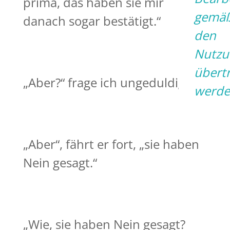
prima, das haben sie mir
gemä
danach sogar bestätigt.“
den
Nutzu
übert
„Aber?“ frage ich ungeduldig.
werde
„Aber“, fährt er fort, „sie haben
Nein gesagt.“
„Wie, sie haben Nein gesagt?