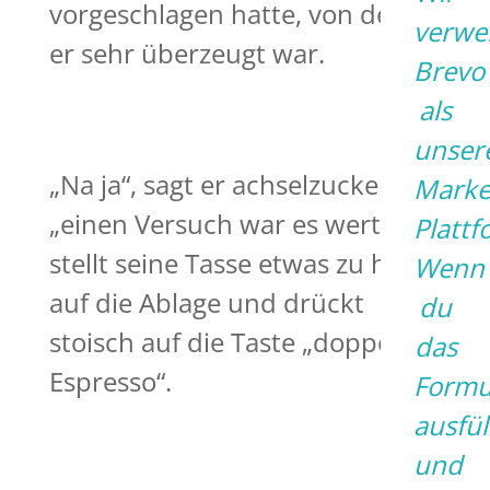
vorgeschlagen hatte, von dem
verwe
er sehr überzeugt war.
Brevo
als
unser
„Na ja“, sagt er achselzuckend,
Marke
„einen Versuch war es wert.“ Er
Plattf
stellt seine Tasse etwas zu heftig
Wenn
auf die Ablage und drückt
du
stoisch auf die Taste „doppelter
das
Espresso“.
Formu
ausfül
und