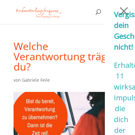
Vergis
dein
Gesch
Welche
nicht!
Verantwortung trägst
du?
Erhalt
11
von
Gabriele Feile
wirks
Impul
die
dich
der