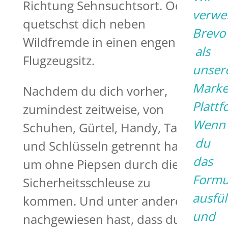
Richtung Sehnsuchtsort. Oder
verwe
quetschst dich neben
Brevo
Wildfremde in einen engen
als
Flugzeugsitz.
unser
Marke
Nachdem du dich vorher,
Plattf
zumindest zeitweise, von
Wenn
Schuhen, Gürtel, Handy, Tablet
du
und Schlüsseln getrennt hast,
das
um ohne Piepsen durch die
Formu
Sicherheitsschleuse zu
ausfül
kommen. Und unter anderem
und
nachgewiesen hast, dass du