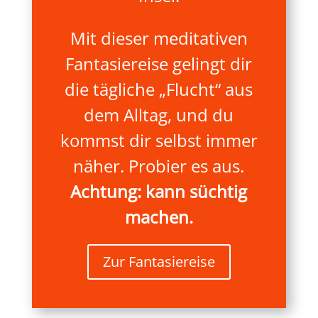
Mit dieser meditativen
Fantasiereise gelingt dir
die tägliche „Flucht“ aus
dem Alltag, und du
kommst dir selbst immer
näher. Probier es aus.
Achtung: kann süchtig
machen.
Zur Fantasiereise