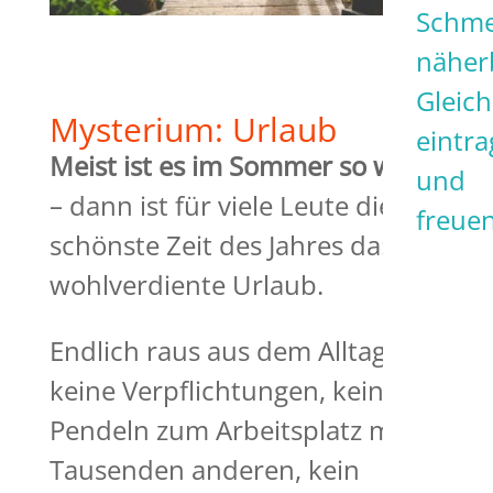
Schme
näher
Gleich
Mysterium: Urlaub
eintr
Meist ist es im Sommer so weit
und
– dann ist für viele Leute die
freuen
schönste Zeit des Jahres da: der
wohlverdiente Urlaub.
Endlich raus aus dem Alltag,
keine Verpflichtungen, kein
Pendeln zum Arbeitsplatz mit
Tausenden anderen, kein