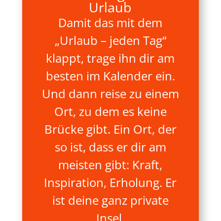
Urlaub
Damit das mit dem
„Urlaub – jeden Tag“
klappt, trage ihn dir am
besten im Kalender ein.
Und dann reise zu einem
Ort, zu dem es keine
Brücke gibt. Ein Ort, der
so ist, dass er dir am
meisten gibt: Kraft,
Inspiration, Erholung. Er
ist deine ganz private
Insel.