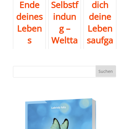
Ende
Selbstf
dich
deines
indun
deine
Leben
g –
Leben
s
Weltta
saufga
wirklic
g des
be.
h zählt
Buche
Teil 3
s 2026
der
ZDE-
Trilogi
e