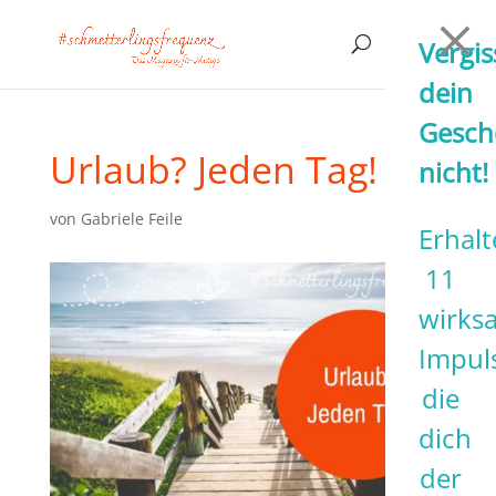
Vergis
dein
Gesch
Urlaub? Jeden Tag!
nicht!
von
Gabriele Feile
Erhalt
11
wirks
Impul
die
dich
der