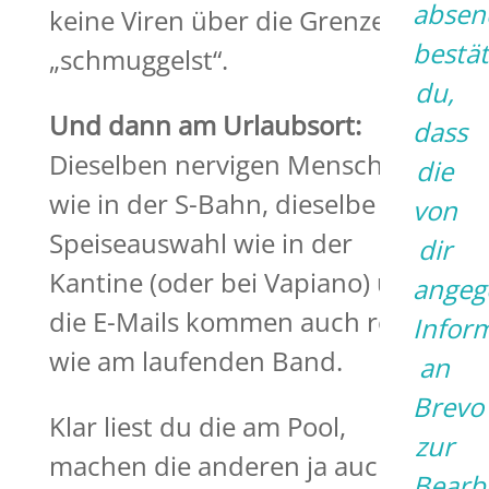
absen
keine Viren über die Grenze
bestät
„schmuggelst“.
du,
Und dann am Urlaubsort:
dass
Dieselben nervigen Menschen
die
wie in der S-Bahn, dieselbe
von
Speiseauswahl wie in der
dir
Kantine (oder bei Vapiano) und
angeg
die E-Mails kommen auch rein
Infor
wie am laufenden Band.
an
Brevo
Klar liest du die am Pool,
zur
machen die anderen ja auch.
Bearb