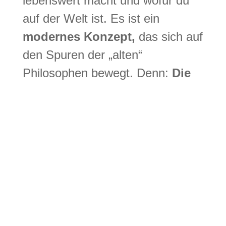
lebenswert macht und wofür du
auf der Welt ist. Es ist ein
modernes Konzept,
das sich auf
den Spuren der „alten“
Philosophen bewegt. Denn:
Die
Sinnsuche gibt es nicht erst
seit dem 21. Jahrhundert.
Streleckys
ZDE
zielt darauf ab,
eine Art persönliches
„Leitmotiv“
zu definieren: Wofür bist du hier?
Was hat für dich Sinn?
Die
Big Five for Life
sind die