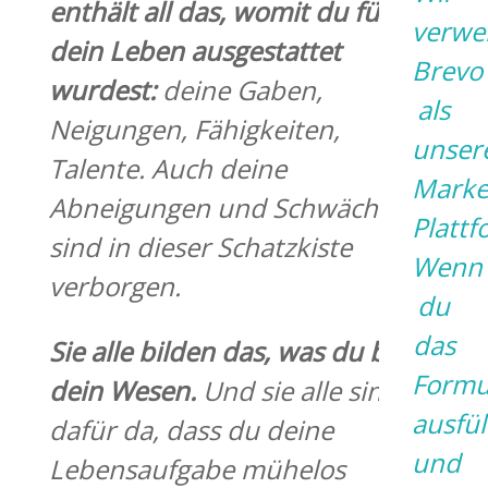
enthält all das,
wo
mit du für
verwe
dein Leben ausgestattet
Brevo
wurdest:
deine Gaben,
als
Neigungen, Fähigkeiten,
unser
Talente. Auch deine
Marke
Abneigungen und Schwächen
Plattf
sind in dieser Schatzkiste
Wenn
verborgen.
du
das
Sie alle bilden das, was du bist –
Formu
dein Wesen.
Und sie alle sind
ausfül
dafür da, dass du deine
und
Lebensaufgabe mühelos