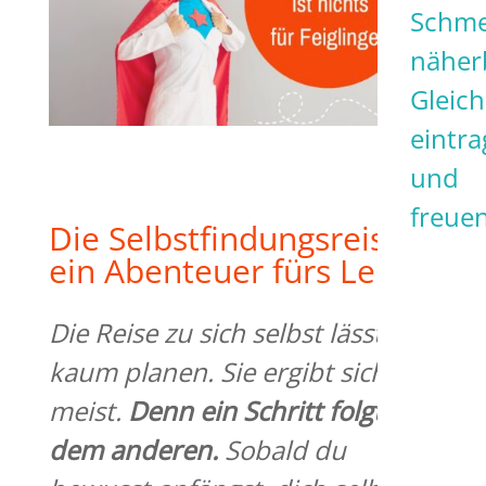
Schme
näher
Gleich
eintr
und
freuen
Die Selbstfindungsreise –
ein Abenteuer fürs Leben
Die Reise zu sich selbst
lässt sich
kaum planen
. Sie ergibt sich
meist.
Denn ein Schritt folgt
dem anderen.
Sobald du