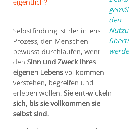
eigentlich?
gemä
den
Nutzu
Selbstfindung ist der intensive
übert
Prozess, den Menschen
werde
bewusst durchlaufen, wenn sie
den
Sinn und Zweck
ihres
eigenen Lebens
vollkommen
verstehen, begreifen und
erleben wollen.
Sie ent-wickeln
sich, bis sie vollkommen sie
selbst sind.