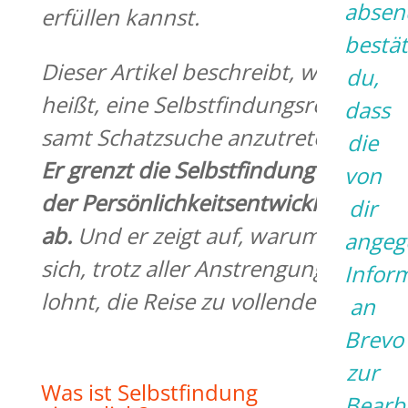
absen
erfüllen kannst.
bestät
Dieser Artikel beschreibt,
was es
du,
heißt,
eine Selbstfindungsreise
dass
samt Schatzsuche
anzutreten.
die
Er grenzt die Selbstfindung von
von
der Persönlichkeitsentwicklung
dir
ab.
Und
er zeigt auf,
warum es
angeg
sich, trotz aller Anstrengungen,
Infor
lohnt, die Reise zu vollenden.
an
Brevo
zur
Was ist Selbstfindung
Bearb