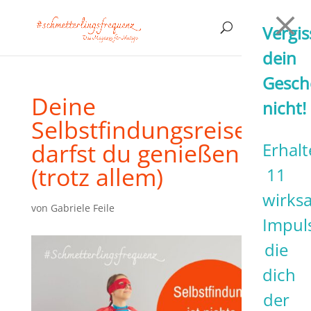
Vergis
dein
Gesch
Deine
nicht!
Selbstfindungsreise
darfst du genießen
Erhalt
(trotz allem)
11
wirks
von
Gabriele Feile
Impul
die
dich
der