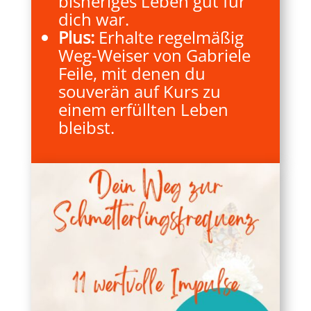
bisheriges Leben gut für
dich war.
Plus:
Erhalte regelmäßig
Weg-Weiser von Gabriele
Feile, mit denen du
souverän auf Kurs zu
einem erfüllten Leben
bleibst.