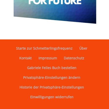
Starte zur Schmetterlingsfrequenz
Über
Kontakt
Impressum
Datenschutz
Gabriele Feiles Buch bestellen
Privatsphäre-Einstellungen ändern
Historie der Privatsphäre-Einstellungen
Einwilligungen widerrufen