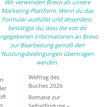
Wir verwenden Brevo als unsere
Alleinsein – wie
Marketing-Plattform. Wenn du das
und warum es
Formular ausfüllst und absendest,
dir Kraft gibt
bestätigst du, dass die von dir
Bauchgefühl
ngegebenen Informationen an Brevo
oder Ratio – was
zur Bearbeitung gemäß den
ist zuverlässiger?
Nutzungsbedingungen
übertragen
Bücher zur
werden.
Selbstfindung –
Welttag des
en
Buches 2026
der
oft
Romane zur
n.
Selbstfindung –