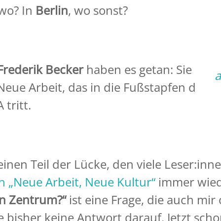
 wo? In
Berlin
, wo sonst?
rederik Becker
haben es getan: Sie
a
eue Arbeit, das in die Fußstapfen des
tritt.
einen Teil der Lücke, den viele Leser:inn
h „Neue Arbeit, Neue Kultur“
immer wie
in Zentrum?“
ist eine Frage, die auch mir 
e bisher keine Antwort darauf. Jetzt scho