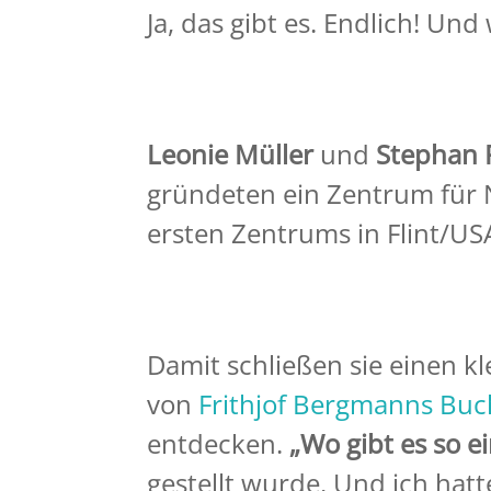
Ja, das gibt es. Endlich! Und
Leonie Müller
und
Stephan F
gründeten ein Zentrum für N
ersten Zentrums in Flint/USA 
Damit schließen sie einen kl
von
Frithjof Bergmanns Buc
entdecken.
„Wo gibt es so e
gestellt wurde. Und ich hatt