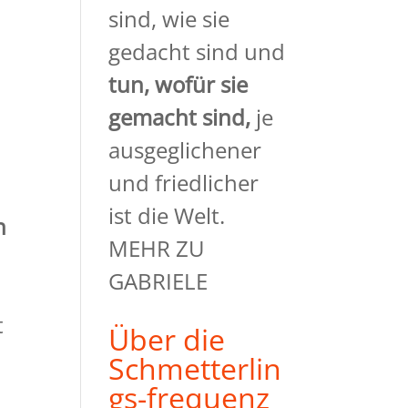
sind, wie sie
gedacht sind und
tun, wofür sie
gemacht
sind,
je
ausgeglichener
und friedlicher
ist die Welt.
n
MEHR ZU
GABRIELE
l
t
Über die
Schmetterlin
gs-frequenz