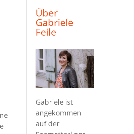
Über
Gabriele
Feile
n
Gabriele ist
angekommen
ine
auf der
me