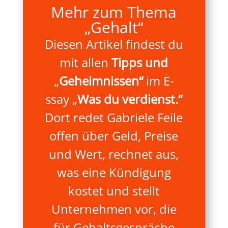
Mehr zum Thema
„Gehalt“
Diesen Artikel findest du
mit allen
Tipps und
„
Geheimnissen
“
im E-
ssay
„
Was du verdienst.
“
Dort redet Gabriele Feile
offen über Geld, Preise
und Wert, rechnet aus,
was eine Kündigung
kostet und stellt
Unternehmen vor, die
für Gehaltsgespräche