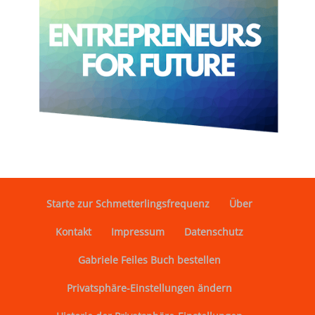
Starte zur Schmetterlingsfrequenz
Über
Kontakt
Impressum
Datenschutz
Gabriele Feiles Buch bestellen
Privatsphäre-Einstellungen ändern