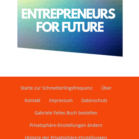
Starte zur Schmetterlingsfrequenz
Über
Kontakt
Impressum
Datenschutz
Gabriele Feiles Buch bestellen
Privatsphäre-Einstellungen ändern
Historie der Privatsphäre-Einstellungen