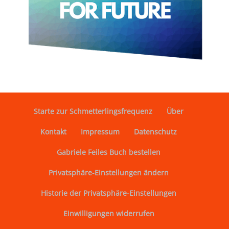
Starte zur Schmetterlingsfrequenz
Über
Kontakt
Impressum
Datenschutz
Gabriele Feiles Buch bestellen
Privatsphäre-Einstellungen ändern
Historie der Privatsphäre-Einstellungen
Einwilligungen widerrufen