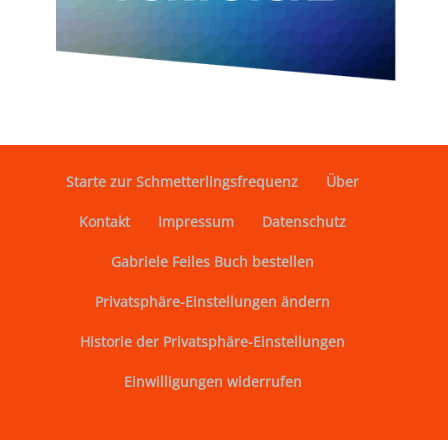
Starte zur Schmetterlingsfrequenz
Über
Kontakt
Impressum
Datenschutz
Gabriele Feiles Buch bestellen
Privatsphäre-Einstellungen ändern
Historie der Privatsphäre-Einstellungen
Einwilligungen widerrufen