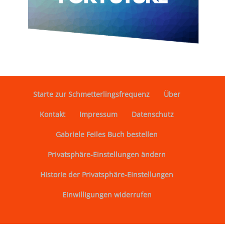
Starte zur Schmetterlingsfrequenz
Über
Kontakt
Impressum
Datenschutz
Gabriele Feiles Buch bestellen
Privatsphäre-Einstellungen ändern
Historie der Privatsphäre-Einstellungen
Einwilligungen widerrufen