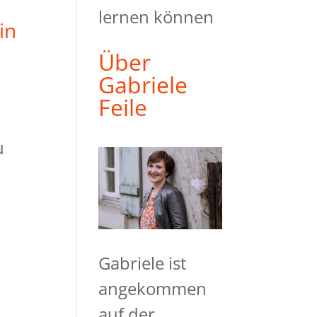
lernen können
in
Über
Gabriele
Feile
u
Gabriele ist
angekommen
auf der