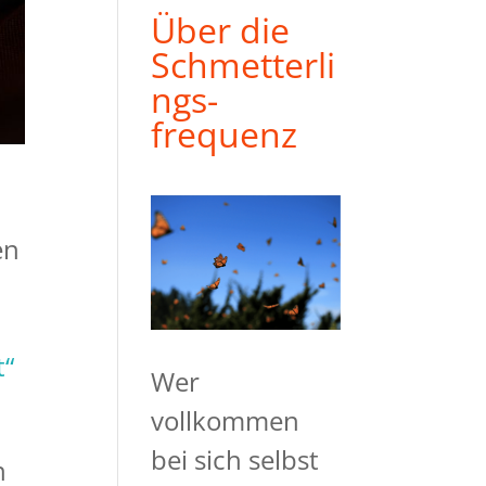
Über die
Schmetterli
ngs-
frequenz
en
t“
Wer
vollkommen
bei sich selbst
n