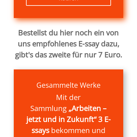
Bestellst du hier noch ein von
uns empfohlenes E-ssay dazu,
gibt's das zweite für nur 7 Euro.
Gesammelte Werke
Mit der
Sammlung
„
Arbeiten
–
jetzt und in Zukunft
“
3 E-
ssays
bekommen und