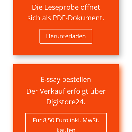
Die Leseprobe öffnet
sich als PDF-Dokument.
Herunterladen
E-ssay bestellen
Der Verkauf erfolgt über
Digistore24.
Für 8,50 Euro inkl. MwSt.
kaufen