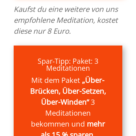
Kaufst du eine weitere von uns
empfohlene Meditation, kostet
diese nur 8 Euro.
Spar-Tipp: Paket: 3
Meditationen
Mit dem Paket
„Über-
Brücken, Über-Setzen,
Über-Winden“
3
Meditationen
bekommen und
mehr
als 15 % sparen.