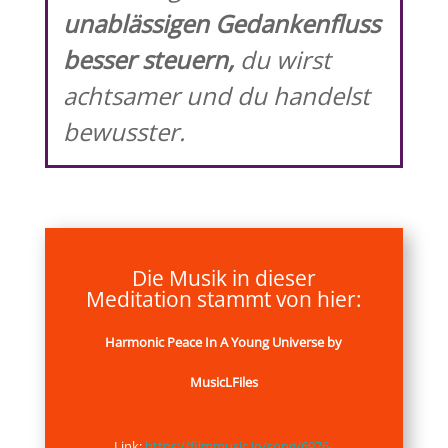
unablässigen Gedankenfluss
besser steuern,
du wirst
achtsamer und du handelst
bewusster.
Die Musik in dieser
Meditation stammt von hier:
Harmonic Peace In A Young Universe by
MusicLFiles
Link:
https://filmmusic.io/song/6976-